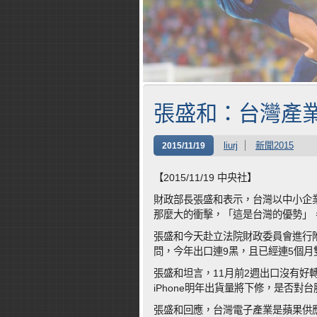
張盛和：台灣產業
liurj
新聞2015
2015/11/19
【2015/11/19 中央社】
財政部長張盛和表示，台灣以中小企
那麼大的衝擊，「這是台灣的優勢」
張盛和今天赴立法院財政委員會進行
問，今年出口連9黑，且已經連5個月
張盛和坦言，11月前2週出口沒有好
iPhone明年出貨量將下修，是否
張盛和回應，台灣電子產業是蘋果供