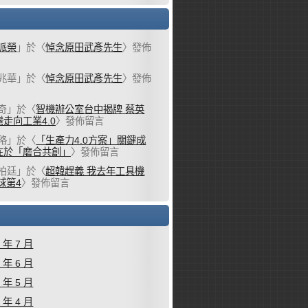
派榮
」於〈
悼念原田武彥先生
〉發佈
兆華
」於〈
悼念原田武彥先生
〉發佈
奇
」於〈
智機辦公室台中揭牌 蔡英
走向工業4.0
〉發佈留言
略
」於〈
「生產力4.0方案」關鍵成
在於「磨合共創」
〉發佈留言
柏廷
」於〈
超韓趕義 我去年工具機
球第4
〉發佈留言
6 年 7 月
6 年 6 月
6 年 5 月
6 年 4 月