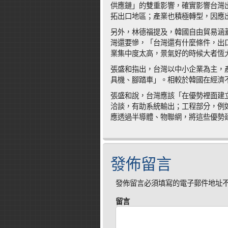
供應鏈」的雙重影響，確實影響台灣
拓出口地區；產業也積極轉型，因應
另外，林德福提及，韓國自由貿易涵
灣還要慘，「台灣還有什麼條件，出
業集中度太高，景氣好的時候大者恆
張盛和指出，台灣以中小企業為主，
具機、腳踏車」。相較於韓國在經濟
張盛和說，台灣應該「在優勢裡面建立
洽談，有助系統輸出；工程部分，例
應透過半導體、物聯網，將這些優勢
發佈留言
發佈留言必須填寫的電子郵件地址
留言