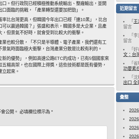
出口。但行政院已經積極推動系統輸出、整廠輸出，並開
近期留言
出口面臨的挑戰，「產業轉型還要加把勁」。
蓋率比台灣更高，但韓國今年出口已經「連10黑」，比台
「
王
口可以贏過韓國？」張盛和表示，韓國多是大企業，且產
留言
大，但景氣不好時，就會受到比較大的衝擊。
「
李
留言
產業也較分散，「不只是半導體、電子產業，我們還有工
不景氣時面臨極大衝擊，台灣產業分散是比較有利的。
「
好
文：台灣
新的優勢」，例如高速公路ETC的成功，已有5個國家來
「
省
如五楊高架，也在國際上得獎，這些技術都是既有優勢，
功要素
建立起來。
「
沈
出口 全
彙整
202
不會公開。
必填欄位標示為
*
202
202
202