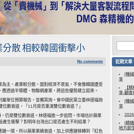
分散 相較韓國衝擊小
No comments
近期文章
[機
享
業為主，產業較分散，面對經濟不景氣，不會像韓國遭受
【精
，應透過半導體、物聯網產業，將這些優勢建立起來。
享-顧
附屬單位預算報告，並備質詢。會中國民黨立委林德福詢
[機
雙位數衰退，「11月是否重演雙位數衰退？」
享
20
轉，仍是雙位數衰退。林德福進一步追問，市場估計蘋果
對台股產生衝擊？對明年台灣出口是否產生不利結果？
[精
地方創
應鏈一環，所以蘋果業績衰退，加上供應鏈移轉到「紅色