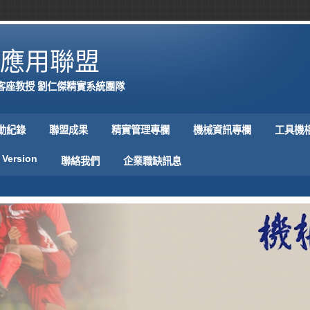
應用聯盟
客座教授 劉仁傑精實系統團隊
動紀錄
聯盟成果
精實管理專欄
機械資訊專欄
工具機
 Version
聯絡我們
企業職缺訊息