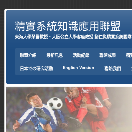
精實系統知識應用聯盟
東海大學榮譽教授‧大阪公立大學客座教授 劉仁傑精實系統團隊
聯盟介紹
最新訊息
活動紀錄
聯盟成果
精
English Version
日本での研究活動
聯絡我們