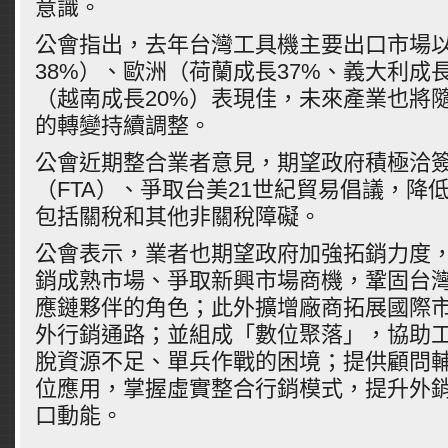
意識。
公會指出，去年台灣工具機主要出口市場
38%）、歐洲（荷蘭成長37%、義大利成
（越南成長20%）表現佳，未來產業也將
的轉變持續調整。
公會近期整合業者意見，期望政府積極洽
（FTA）、爭取台美21世紀貿易倡議，降
包括關稅和其他非關稅障礙。
公會表示，業者也期望政府加強拓銷力度
銷成熟市場、爭取新興市場商機，鞏固台
應鏈夥伴的角色；此外擴增廠商拓展國際
外行銷通路；並組成「數位聚落」，協助
脫資源不足、單兵作戰的困境；提供顧問
位應用，掌握虛實整合行銷模式，提升外
口動能。