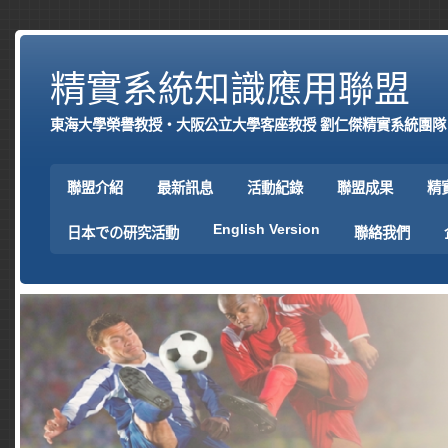
精實系統知識應用聯盟
東海大學榮譽教授‧大阪公立大學客座教授 劉仁傑精實系統團隊
聯盟介紹
最新訊息
活動紀錄
聯盟成果
精
English Version
日本での研究活動
聯絡我們