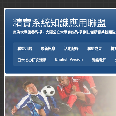
精實系統知識應用聯盟
東海大學榮譽教授‧大阪公立大學客座教授 劉仁傑精實系統團隊
聯盟介紹
最新訊息
活動紀錄
聯盟成果
精
English Version
日本での研究活動
聯絡我們