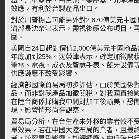
鐵、汽車零件、蓄電池、變壓器、光學產
效應，有利於台製產品出口。
對於川普揚言可能另外對2,670億美元中
濟部長沈榮津表示，需視後續公布項目，
圍。
美國自24日起對價值2,000億美元中國商
年底加到25%。沈榮津表示，確定加徵關
筆電、電視、成衣及智慧手表、藍牙設備
供應鏈應不致受影響。
經濟部國際貿易局初步評估，由於美國係
品，而非對我產品加徵關稅，對我國直接
在陸台商係採購我中間財加工後輸美，恐
現，影響情形尚待觀察。
貿易局分析，在台生產未外移的業者較不
單效果。若在中國大陸布局的業者，且最
者，較容易受影響，如網通廠、中低階自