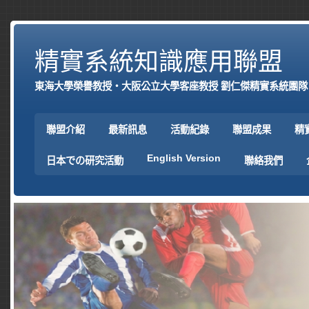
精實系統知識應用聯盟
東海大學榮譽教授‧大阪公立大學客座教授 劉仁傑精實系統團隊
聯盟介紹
最新訊息
活動紀錄
聯盟成果
精
English Version
日本での研究活動
聯絡我們