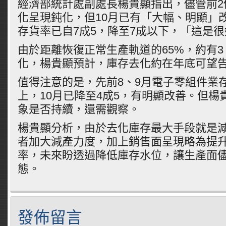
經濟部統計處副處長楊貴顯指出，儘管前2
化呈現鈍化，但10月已有「大幅、明顯」
存貨率已自7成5，降至7成以下，「這是
由於距離恢復正常生產軌道的65%，約有3
化，楊貴顯預計，庫存去化約在年底可望
值得注意的是，先前8、9月電子零組件業
上，10月已降至4成5，有明顯改善。但楊
象是否持續，還需觀察。
楊貴顯分析，由於去化庫存最大手段就是
者加大減產力度，加上銷售面呈現略為提升
率，未來盼透過降低庫存水位，讓生產面
態。
發佈留言