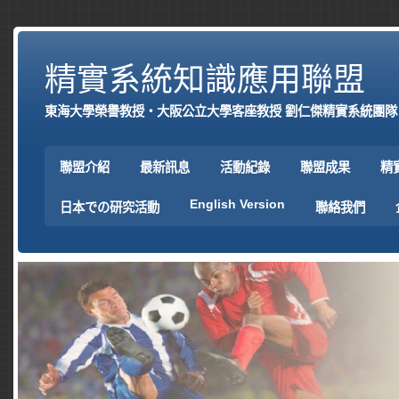
精實系統知識應用聯盟
東海大學榮譽教授‧大阪公立大學客座教授 劉仁傑精實系統團隊
聯盟介紹
最新訊息
活動紀錄
聯盟成果
精
English Version
日本での研究活動
聯絡我們