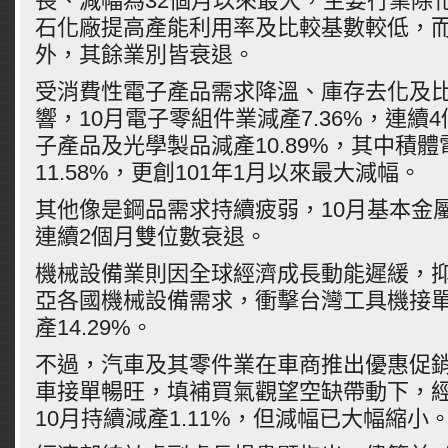
長、減幅為32個月以來最大，主要行業除
石化廠提高產能利用率及比較基數較低，而呈
外，其餘業別皆衰退。
受消費性電子產品需求降溫、庫存去化及
響，10月電子零組件業減產7.36%，連續
子產品及光學製品減產10.89%，其中積
11.58%，更創101年1月以來最大減幅。
其他像是鋼品需求持續疲弱，10月基本金屬業
連續2個月雙位數衰退。
機械設備業則因全球經濟成長動能遲緩，
亞各國機械設備需求，衝擊台灣工具機接單
產14.29%。
不過，汽車及其零件業在車商推出優惠促
車接單暢旺，填補買氣觀望空缺帶動下，
10月持續減產1.11%，但減幅已大幅縮小