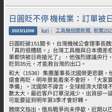
日圓貶不停 機械業：訂單被
liurj
工具機相關新聞
,
新聞202
2023/12/06
日圓眨破151關卡，台灣機械公會理事長
「真的很糟糕。」台灣工具機與日本價差
單都快被日商搶光了」，他強烈建議央行
貶到35元，才能救台灣的出口。
和大（1536）集團董事長沈國榮更悲觀，
還會再貶，明年景氣看來不會好，「大家
準備」。沈國榮不諱言，全球經濟大環境
數太大，最近客戶訂單沒減少，出貨卻一
可能要延到明年第3季才會好轉。
魏燦文指出，俄烏戰爭尚未停歇，近期以