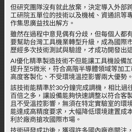
但研究團隊沒有就此放棄，決定導入外部
工研院五單位的技術以及機械、資通訊等
作集思廣益找出解方。
雖然在過程中意見偶有分歧，但每個人都
要幫助台灣工具機業轉型升級，成為國際
歷經多次技術測試與驗證，才成功開發出
AI優化精準製造技術不但能讓工具機設備加
提升至5微米，符合高階半導體領域等加工
高度客製化、不受環境溫控影響兩大優勢
該技術能精準於30分鐘完成調機，相比過往
百倍之多，讓設備能夠快速調整以符合客
且不受溫控影響，無須在特定實驗室的環
能達成高精度要求，大幅降低環境建置成
利於廠商搶攻國際市場。
技術研發成功後，獲得許多國內廠商關注