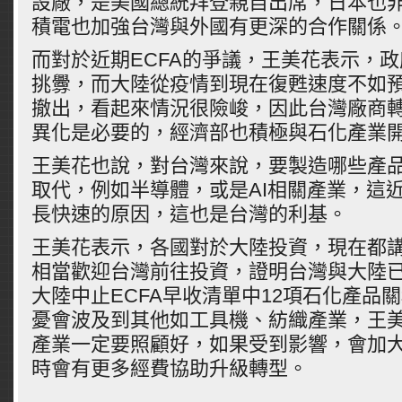
設廠，是美國總統拜登親自出席，日本也
積電也加強台灣與外國有更深的合作關係
而對於近期ECFA的爭議，王美花表示，
挑釁，而大陸從疫情到現在復甦速度不如
撤出，看起來情況很險峻，因此台灣廠商
異化是必要的，經濟部也積極與石化產業
王美花也說，對台灣來說，要製造哪些產
取代，例如半導體，或是AI相關產業，這
長快速的原因，這也是台灣的利基。
王美花表示，各國對於大陸投資，現在都
相當歡迎台灣前往投資，證明台灣與大陸已
大陸中止ECFA早收清單中12項石化產品
憂會波及到其他如工具機、紡織產業，王
產業一定要照顧好，如果受到影響，會加
時會有更多經費協助升級轉型。