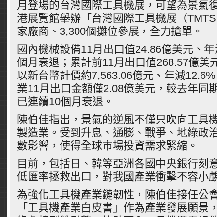
月登場的台灣國際工具機展，可望為景氣
港展覽館舉辦「台灣國際工具機展（TMTS
家廠商、3,300個攤位參展，全力搶單。
國內機械設備11月出口值24.86億美元、年減
個月衰退；累計前11月出口值268.57億美元
以新台幣計價約7,563.06億元、年減12.
業11月出口金額僅2.08億美元，較去年同期
已連續10個月衰退。
陳伯佳指出，景氣的逆風不僅只吹向工具
製造業。受到升息、通膨、戰爭、地綠政
數影響，使得全球市場投資需求緊縮。
目前，包括日、韓等亞洲各國中央銀行刻
低匯率拯救出口，對我國產業衝擊不容小
為強化工具機產業鏈韌性，陳伯佳接任公
「工具機產業白皮書」作為產業發展願景