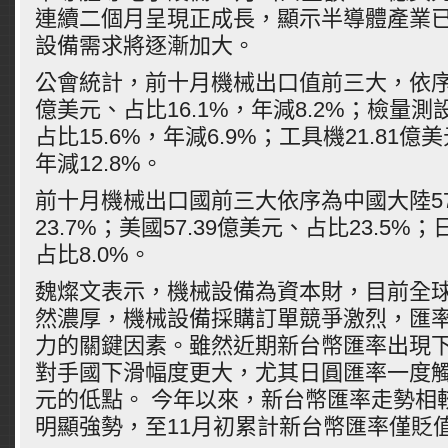
連續二個月呈現正成長，顯示半導體產業
設備需求將逐漸加大。
公會統計，前十月機械出口值前三大，依序為
億美元、占比16.1%，年減8.2%；檢量測設
占比15.6%，年減6.9%；工具機21.81億
年減12.8%。
前十月機械出口國前三大依序為中國大陸57
23.7%；美國57.39億美元、占比23.5%；
占比8.0%。
魏燦文表示，機械設備為資本財，目前全
然濃厚，機械設備採購訂單競爭激烈，匯
力的關鍵因素。雖然近期新台幣匯率出現
對手國下滑幅度更大，尤其日圓匯率一度觸及
元的低點。 今年以來，新台幣匯率走勢相
明顯強勢，至11月初累計新台幣匯率僅貶值5