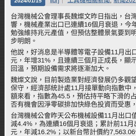
liurj
工具機相關新聞
,
新聞202
2024/01/15
台灣機械公會理事長魏燦文昨日指出，台
響，機械產業出口已連續16個月衰退，今
勉強維持兆元產值，但預估整體景氣要到
步明朗。
他說，好消息是半導體等電子設備11月出口金
元，年增31%，且連續三個月正成長，顯
回溫，預期設備需求將逐漸加大。
魏燦文說，目前製造業對經濟發展仍多觀
保守，經濟部統計處11月接單動向指數中
額來看，指數為45.5，預估持平略下滑的
否有機會因淨零碳排加快綠色投資而受惠
台灣機械公會昨天公布機械設備11月出口值2
減4.4%，為連續16個月衰退；累計前11月出
元，年減16.2%；以新台幣計價約7,563.