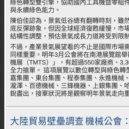
綠色轉型雙引擎，協助國內工具機暨零組
與永續綠色能力。
陳伯佳認為，景氣低谷總有翻轉時刻，雖
底反彈跡象，但因全球經濟復甦緩慢，市
結構性調整，預估景氣成長力道將受到限
不過，產業景氣展望看的不止是國際市場
同樣重要。明年3月公會將在南港展覽館舉
機展（TMTS）」，有超過550家廠商、3,
全力搶單。 這項展覽以數位轉型與綠色轉
嘉集團、東台集團、程泰集團、永進機械
瀧澤、百德機械、三鋒機器、上銀集團、
銳盡出，接單狀況將是觀察明年景氣走向
大陸貿易壁壘調查 機械公會