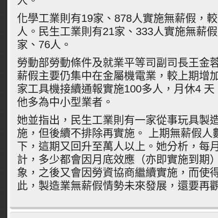
人。
化學工業則有19家、878人實施無薪假，較
人。民生工業則有21家、333人實施無薪
家、76人。
勞動部勞動條件及就業平等司副司長王金
薪假主要仍集中在金屬機電業，較上期增加
家工具機接續通報實施100多人，月休4 
他多為中小型業者。
她並指出，民生工業則有一家從事玩具製造
施，但後續不排除再實施。 上期無薪假人
下，這期又回升至萬人以上。她分析，每
計，多少都會因月底效應（亦即實施到期
象，之後又會因勞資協商繼續實施，而使
此，製造業無薪假情勢未來發展，還要再