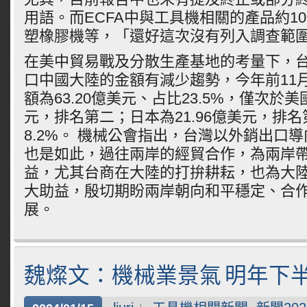
用語。而ECFA中與工具機相關的產品約1
塑橡膠機等，「還好這次沒有列入調查範
在美中貿易戰及分散生產基地的考量下，
口中國大陸的金額有減少趨勢，今年前11
額為63.20億美元、占比23.5%，僅次於美國
元，排名第二；日本為21.96億美元，排
8.2%。 機械公會指出，台灣以外銷出口
也是如此，過往兩岸的經貿合作，為兩岸
益，尤其台商在大陸的打拚耕耘，也為大
大助益，殷切期盼兩岸朝向和平穩定、合
展。
魏燦文：機械業景氣 明年下