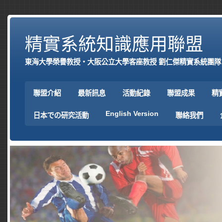
精實系統知識應用聯盟
東海大學榮譽教授‧大阪公立大學客座教授 劉仁傑精實系統團隊
聯盟介紹
最新訊息
活動紀錄
聯盟成果
精
English Version
日本での研究活動
聯絡我們