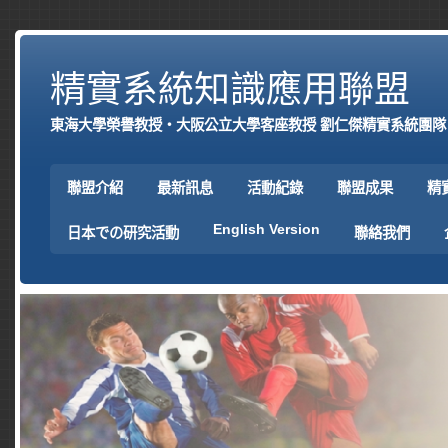
精實系統知識應用聯盟
東海大學榮譽教授‧大阪公立大學客座教授 劉仁傑精實系統團隊
聯盟介紹
最新訊息
活動紀錄
聯盟成果
精
English Version
日本での研究活動
聯絡我們